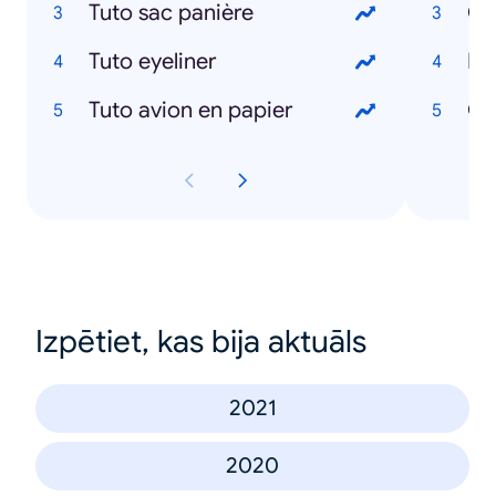
Tuto sac panière
Co
Tuto eyeliner
Tuto avion en papier
Gr
Izpētiet, kas bija aktuāls
2021
2020