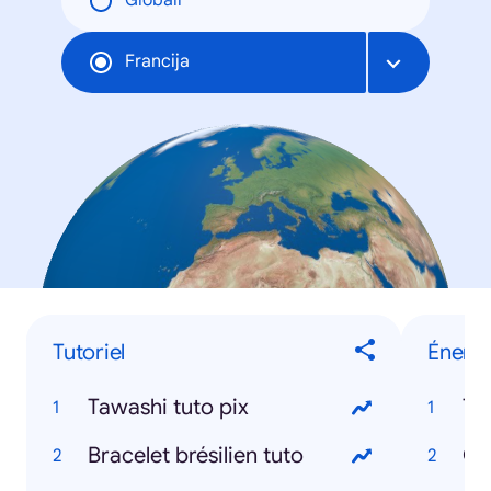
Globāli
Francija
Tutoriel
Énergi
Tawashi tuto pix
To
Bracelet brésilien tuto
Ch