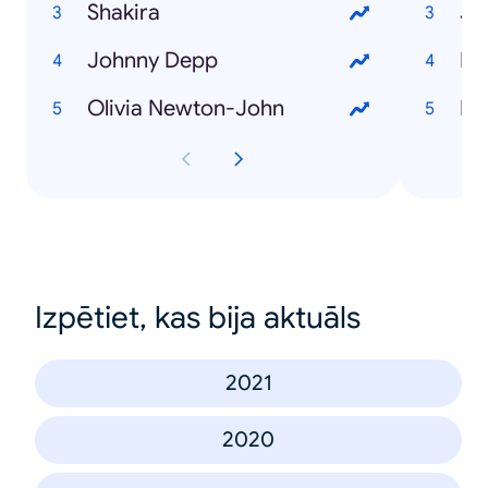
Shakira
Ju
Johnny Depp
Bl
Olivia Newton-John
En
Izpētiet, kas bija aktuāls
2021
2020