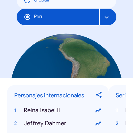
Globāli
Peru
Personajes internacionales
Series 
Reina Isabel II
Do
Jeffrey Dahmer
Es