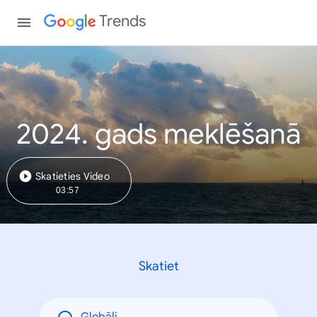
Trends
2024. gads meklēšanā
Skatieties Video
03:57
Skatiet