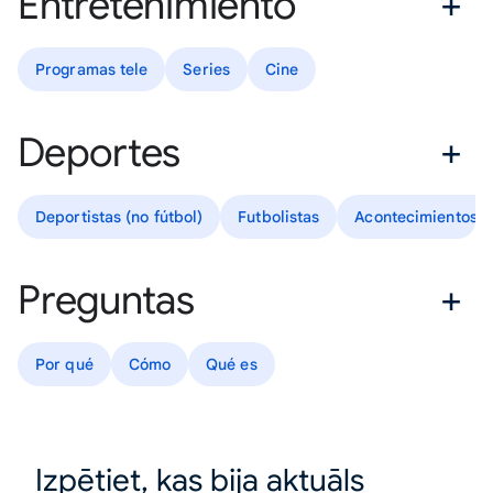
Entretenimiento
Programas tele
Series
Cine
Deportes
Deportistas (no fútbol)
Futbolistas
Acontecimientos d
Preguntas
Por qué
Cómo
Qué es
Izpētiet, kas bija aktuāls