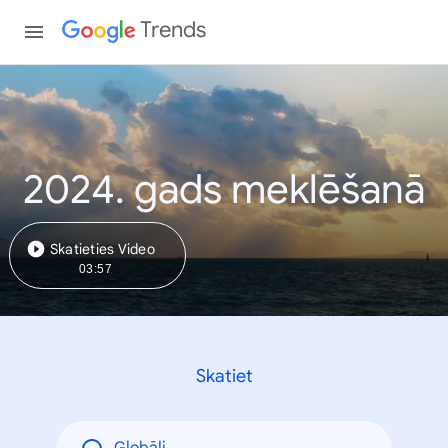
Trends
2024. gads meklēšanā
Skatieties Video
03:57
Skatiet