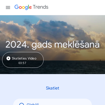
Trends
2024. gads meklēšanā
Skatieties Video
03:57
Skatiet