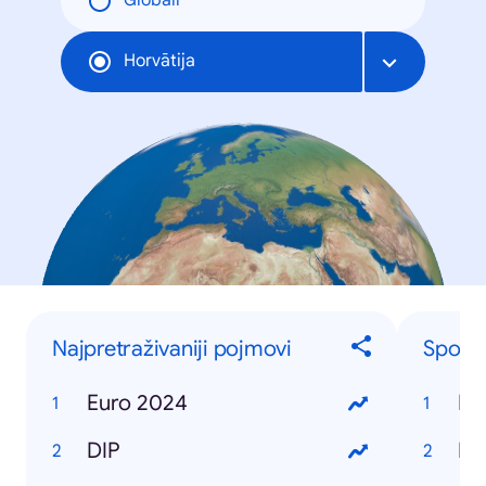
Globāli
Horvātija
Najpretraživaniji pojmovi
Sport
Euro 2024
Eu
DIP
Hrv