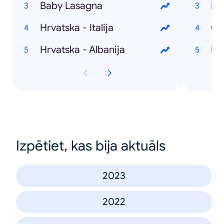
Baby Lasagna
Hr
Hrvatska - Italija
Ol
Hrvatska - Albanija
Hr
Izpētiet, kas bija aktuāls
2023
2022