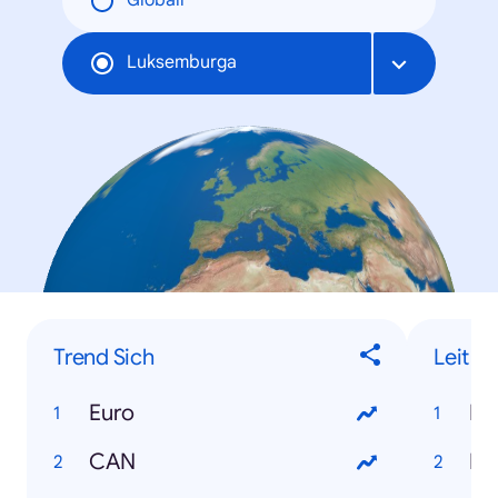
Globāli
Luksemburga
Trend Sich
Leit
Euro
Ka
CAN
Do