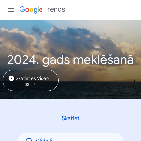
Trends
2024. gads meklēšanā
Skatieties Video
03:57
Skatiet