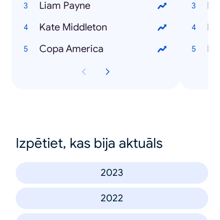
Liam Payne
La
Kate Middleton
Ka
Copa America
DJ
Izpētiet, kas bija aktuāls
2023
2022