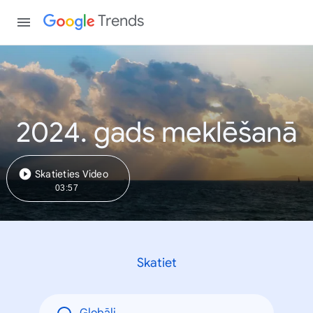
Trends
2024. gads meklēšanā
Skatieties Video
03:57
Skatiet