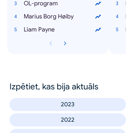
OL-program
Du
Marius Borg Høiby
Fo
Liam Payne
Ibe
Izpētiet, kas bija aktuāls
2023
2022