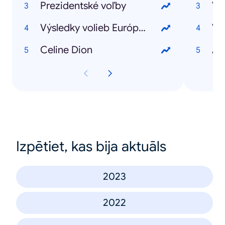
Prezidentské voľby
Výsledky volieb Európska únia
Vo
Celine Dion
AC
Izpētiet, kas bija aktuāls
2023
2022