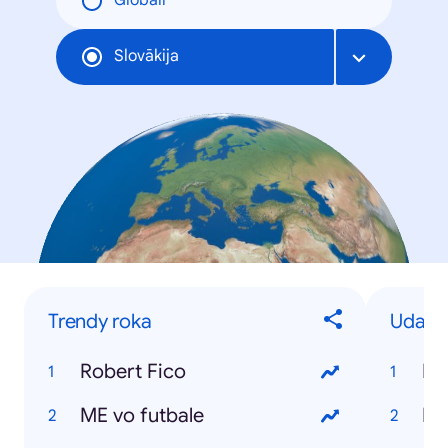
Globāli
Slovākija
Trendy roka
Udalos
Robert Fico
Ro
ME vo futbale
Pr