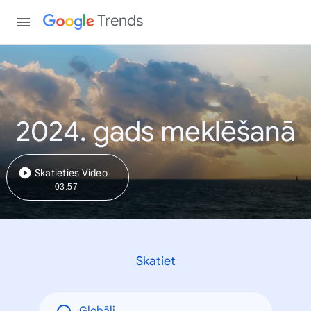
Trends
2024. gads meklēšanā
Skatieties Video
03:57
Skatiet