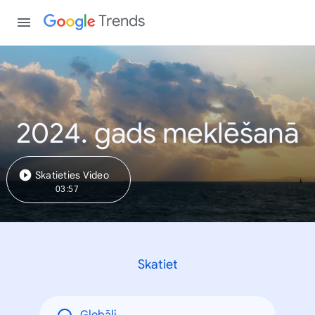
Trends
2024. gads meklēšanā
Skatieties Video
03:57
Skatiet