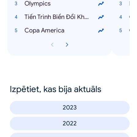
Olympics
Ba
Tiến Trình Biến Đổi Khí Hậu
Ch
Copa America
Ch
Izpētiet, kas bija aktuāls
2023
2022