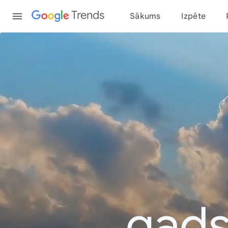
Content
Trends
Sākums
Izpēte
. gad