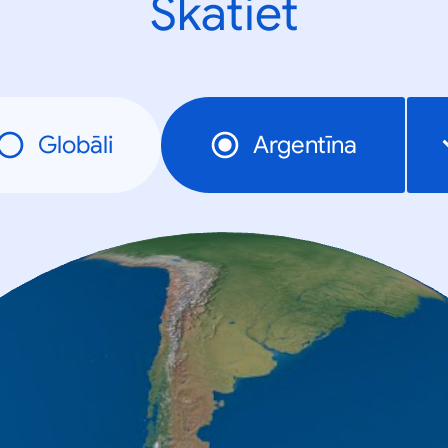
Skatiet
Globāli
Argentīna