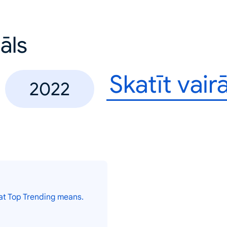
uāls
Skatīt vair
2022
at Top Trending means.