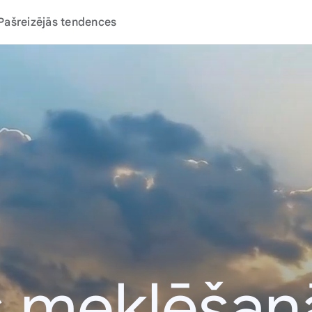
Pašreizējās tendences
s meklēša