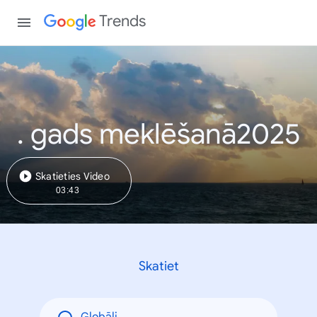
Trends
. gads meklēšanā2025
Skatieties Video
03:43
Skatiet