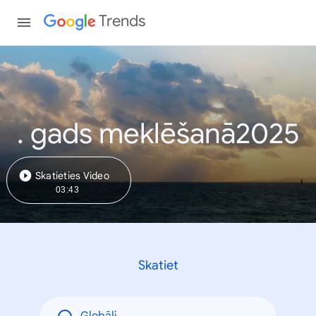
Trends
. gads meklēšanā2025
Skatieties Video
03:43
Skatiet