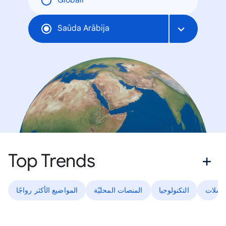
Globāli
Saūda Arābija
Top Trends
لسلات
التكنولوجيا
المنصات المحليّة
المواضيع الأكثر رواجًا