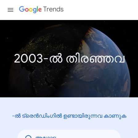
Trends
2003-ൽ തിരഞ്ഞവ
-ൽ ട്രെൻഡിംഗിൽ ഉണ്ടായിരുന്നവ കാണുക