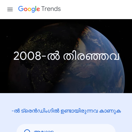
Trends
2008-ൽ തിരഞ്ഞവ
-ൽ ട്രെൻഡിംഗിൽ ഉണ്ടായിരുന്നവ കാണുക