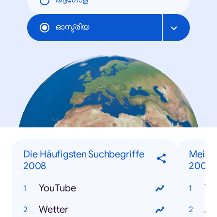
ആഗോള
ഓസ്ട്രിയ
Die Häufigsten Suchbegriffe
Meist
2008
2008
YouTube
V
Wetter
Au