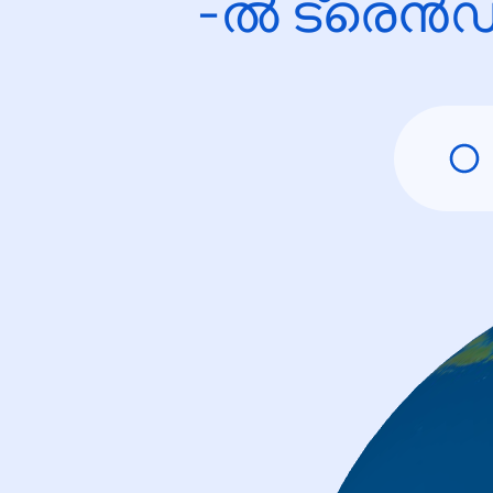
-ൽ ട്രെൻഡ