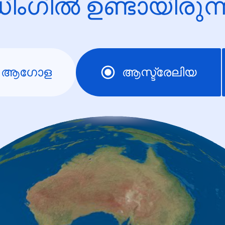
ിംഗിൽ ഉണ്ടായിരു
ആഗോള
ആസ്ട്രേലിയ