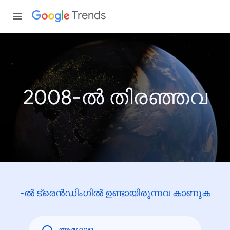
Trends
2008-ൽ തിരഞ്ഞവ
-ൽ ട്രെൻഡിംഗിൽ ഉണ്ടായിരുന്നവ കാണുക