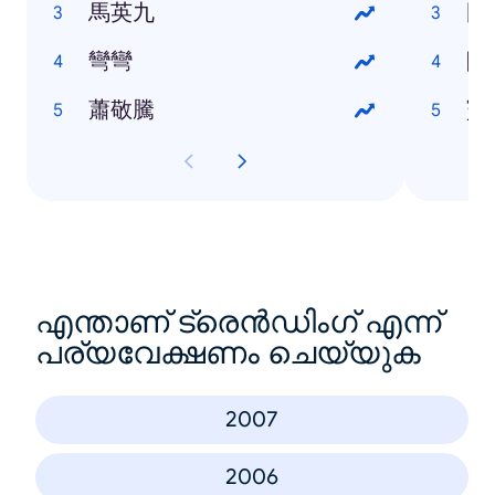
馬英九
國
彎彎
阿
蕭敬騰
寶
എന്താണ് ട്രെൻഡിംഗ് എന്ന്
പര്യവേക്ഷണം ചെയ്യുക
2007
2006