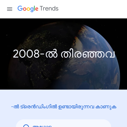
Trends
2008-ൽ തിരഞ്ഞവ
-ൽ ട്രെൻഡിംഗിൽ ഉണ്ടായിരുന്നവ കാണുക