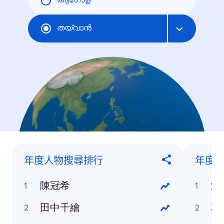
ആഗോള
തയ്‌വാന്‍
年度人物搜尋排行
年度
陳冠希
澎
田中千繪
花