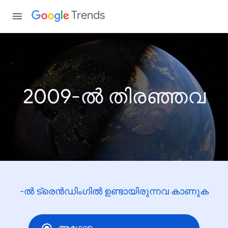
Trends
2009-ൽ തിരഞ്ഞവ
-ൽ ട്രെൻഡിംഗിൽ ഉണ്ടായിരുന്നവ കാണുക