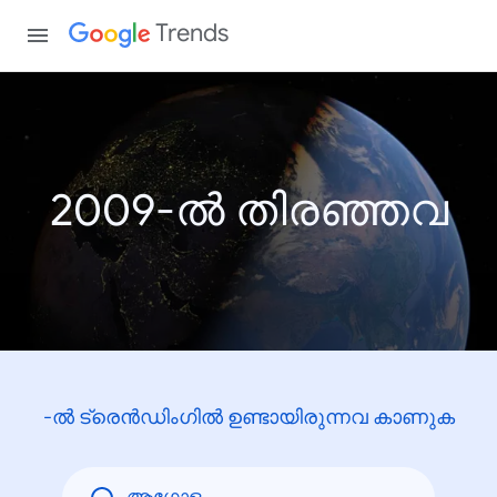
Trends
2009-ൽ തിരഞ്ഞവ
-ൽ ട്രെൻഡിംഗിൽ ഉണ്ടായിരുന്നവ കാണുക