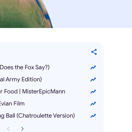
 Does the Fox Say?)
al Army Edition)
ir Food | MisterEpicMann
vian Film
g Ball (Chatroulette Version)