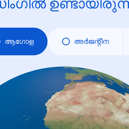
ിംഗിൽ ഉണ്ടായിരു
ആഗോള
അര്‍ജന്റീന