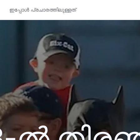
ഇപ്പോൾ പ്രചാരത്തിലുള്ളത്
3-ൽ തിര