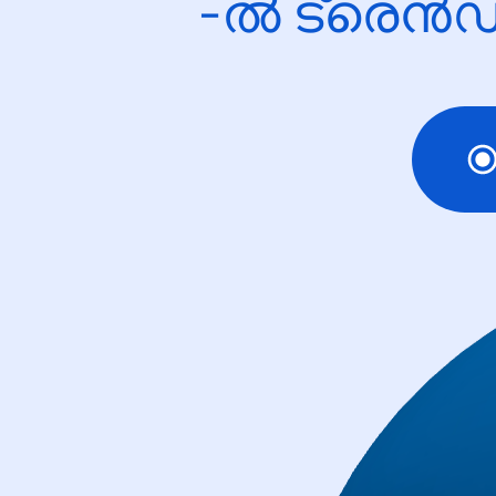
-ൽ ട്രെൻഡ