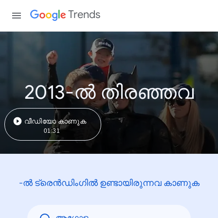
Trends
2013-ൽ തിരഞ്ഞവ
വീഡിയോ കാണുക
01:31
-ൽ ട്രെൻഡിംഗിൽ ഉണ്ടായിരുന്നവ കാണുക