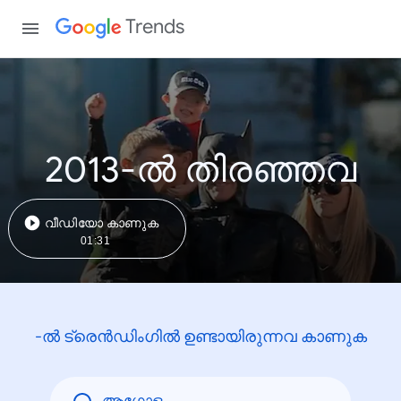
Trends
2013-ൽ തിരഞ്ഞവ
വീഡിയോ കാണുക
01:31
-ൽ ട്രെൻഡിംഗിൽ ഉണ്ടായിരുന്നവ കാണുക