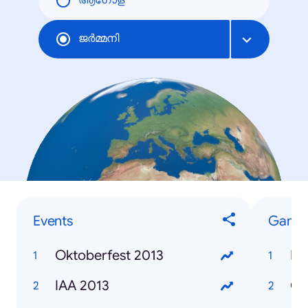
ആഗോള
ജര്‍മ്മനി
Events
Game
Oktoberfest 2013
FI
IAA 2013
Cu