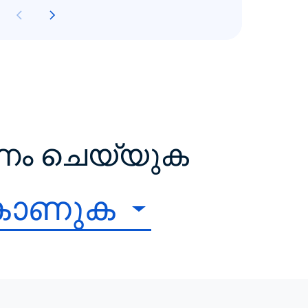
ഷണം ചെയ്യുക
കാണുക