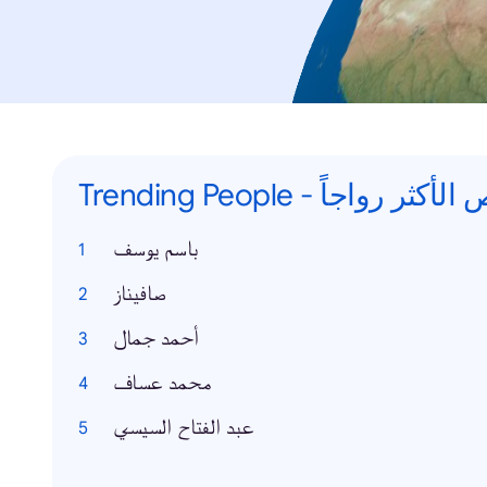
Trending People -  رواجاً
باسم يوسف
صافيناز
أحمد جمال
محمد عساف
عبد الفتاح السيسي