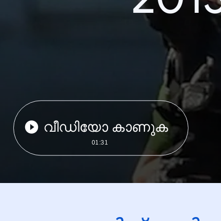
വീഡിയോ കാണുക
01:31