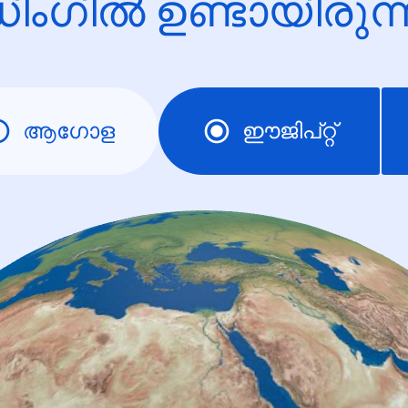
ിംഗിൽ ഉണ്ടായിരു
ആഗോള
ഈജിപ്റ്റ്