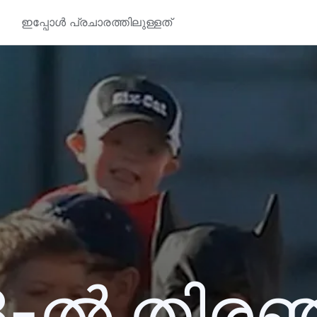
ഇപ്പോൾ പ്രചാരത്തിലുള്ളത്
3-ൽ തിര