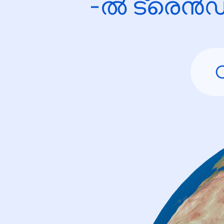
-ൽ ട്രെൻഡ