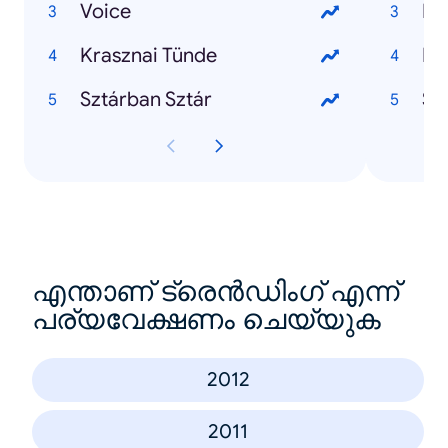
Voice
By
Krasznai Tünde
Pi
Sztárban Sztár
Sz
എന്താണ് ട്രെൻഡിംഗ് എന്ന്
പര്യവേക്ഷണം ചെയ്യുക
2012
2011