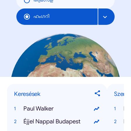
ആഗോള
ഹംഗറി
Keresések
Szemé
Paul Walker
Pa
Éjjel Nappal Budapest
Kr