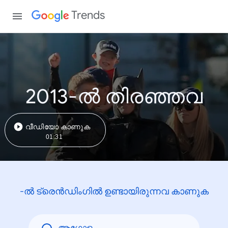
Trends
2013-ൽ തിരഞ്ഞവ
വീഡിയോ കാണുക
01:31
-ൽ ട്രെൻഡിംഗിൽ ഉണ്ടായിരുന്നവ കാണുക