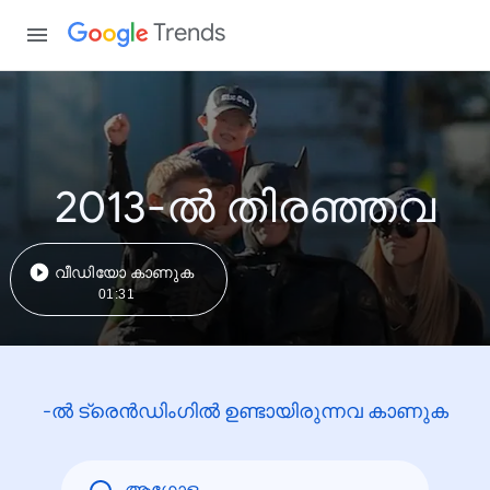
Trends
2013-ൽ തിരഞ്ഞവ
വീഡിയോ കാണുക
01:31
-ൽ ട്രെൻഡിംഗിൽ ഉണ്ടായിരുന്നവ കാണുക