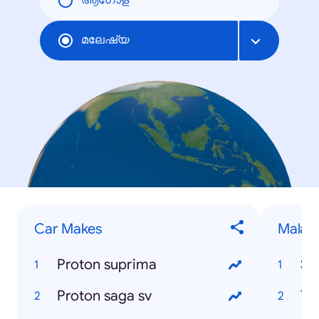
ആഗോള
മലേഷ്യ
Car Makes
Malays
Proton suprima
Se
Proton saga sv
Te