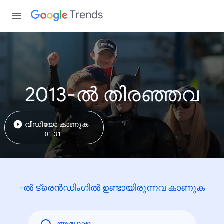
Trends
2013-ൽ തിരഞ്ഞവ
വീഡിയോ കാണുക
01:31
-ൽ ട്രെൻഡിംഗിൽ ഉണ്ടായിരുന്നവ കാണുക