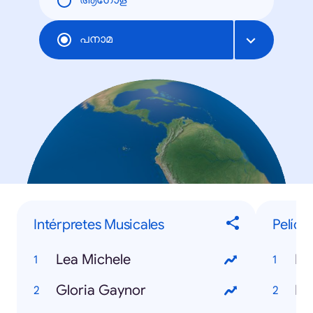
ആഗോള
പനാമ
Intérpretes Musicales
Pelícu
Lea Michele
Mi
Gloria Gaynor
Ir