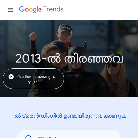
Trends
2013-ൽ തിരഞ്ഞവ
വീഡിയോ കാണുക
01:31
-ൽ ട്രെൻഡിംഗിൽ ഉണ്ടായിരുന്നവ കാണുക