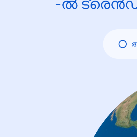
-ൽ ട്രെൻഡ