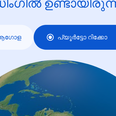
ിംഗിൽ ഉണ്ടായിരു
ആഗോള
പ്യൂര്‍ട്ടോ റിക്കോ