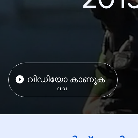
വീഡിയോ കാണുക
01:31