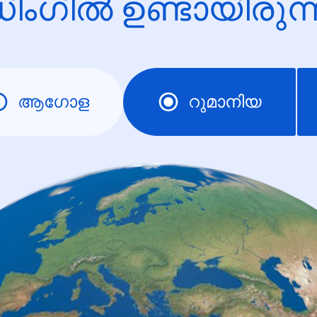
ിംഗിൽ ഉണ്ടായിരു
ആഗോള
റുമാനിയ