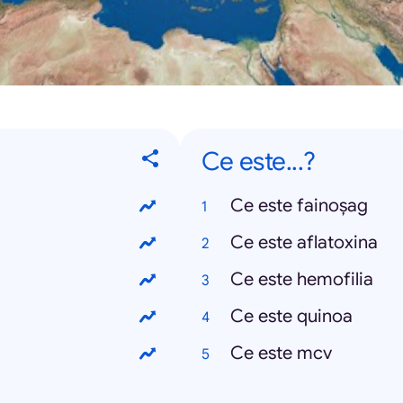
Ce este...?
Ce este fainoșag
Ce este aflatoxina
Ce este hemofilia
Ce este quinoa
Ce este mcv