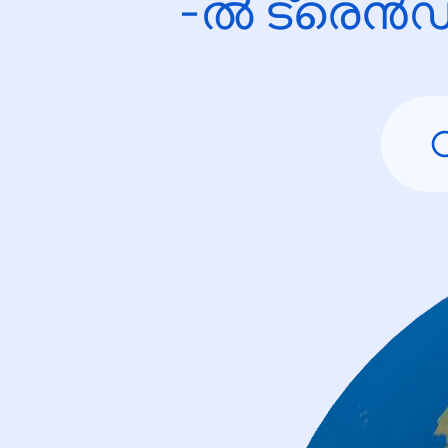
-ൽ ട്രെൻഡ