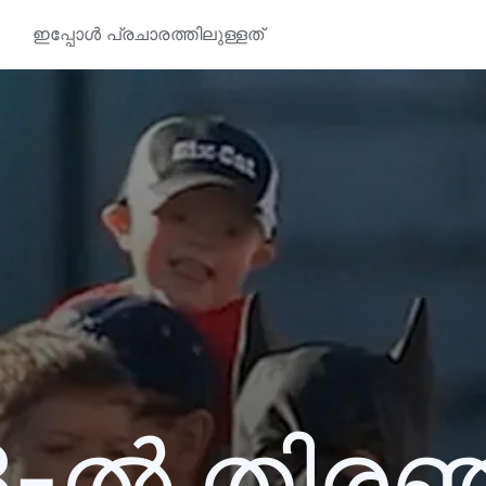
ഇപ്പോൾ പ്രചാരത്തിലുള്ളത്
3-ൽ തിര