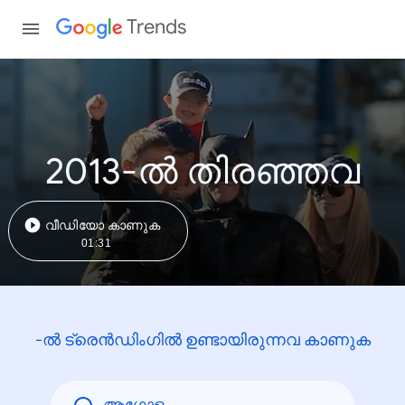
Trends
2013-ൽ തിരഞ്ഞവ
വീഡിയോ കാണുക
01:31
-ൽ ട്രെൻഡിംഗിൽ ഉണ്ടായിരുന്നവ കാണുക