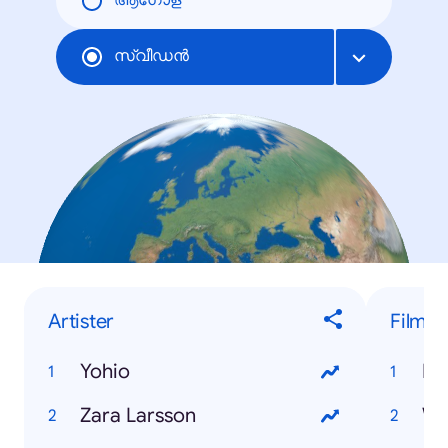
ആഗോള
സ്വീഡന്‍
Artister
Film
Yohio
Dj
Zara Larsson
Wo