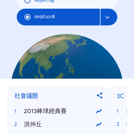
ആഗോള
തയ്‌വാന്‍
社會議題
3C
2013棒球經典賽
iP
洪仲丘
HT