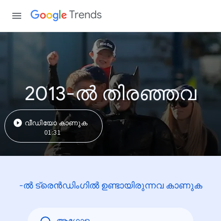
Trends
2013-ൽ തിരഞ്ഞവ
വീഡിയോ കാണുക
01:31
-ൽ ട്രെൻഡിംഗിൽ ഉണ്ടായിരുന്നവ കാണുക