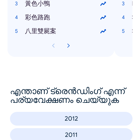
黃色小鴨
HT
彩色路跑
Sa
八里雙屍案
So
എന്താണ് ട്രെൻഡിംഗ് എന്ന്
പര്യവേക്ഷണം ചെയ്യുക
2012
2011