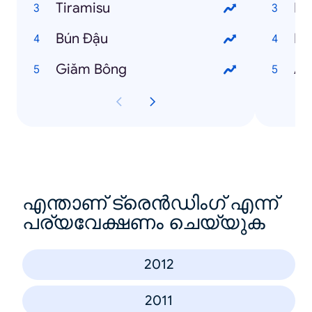
Tiramisu
Ng
Bún Đậu
Ng
Giăm Bông
An
എന്താണ് ട്രെൻഡിംഗ് എന്ന്
പര്യവേക്ഷണം ചെയ്യുക
2012
2011