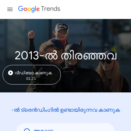
Trends
2013-ൽ തിരഞ്ഞവ
വീഡിയോ കാണുക
01:31
-ൽ ട്രെൻഡിംഗിൽ ഉണ്ടായിരുന്നവ കാണുക