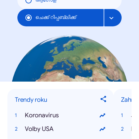
ആഗോള
ചെക്ക് റിപ്പബ്ലിക്ക്
Trendy roku
Zahran
Koronavirus
Jo
Volby USA
Do