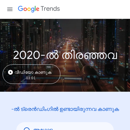
Trends
2020-ൽ തിരഞ്ഞവ
വീഡിയോ കാണുക
03:01
-ൽ ട്രെൻഡിംഗിൽ ഉണ്ടായിരുന്നവ കാണുക