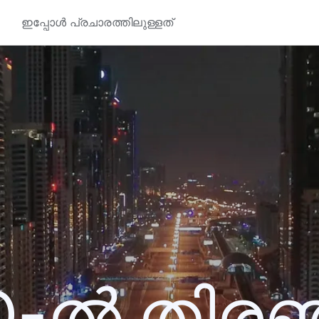
ഇപ്പോൾ പ്രചാരത്തിലുള്ളത്
0-ൽ തിര