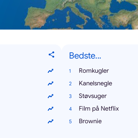
Bedste...
Romkugler
Kanelsnegle
Støvsuger
Film på Netflix
Brownie