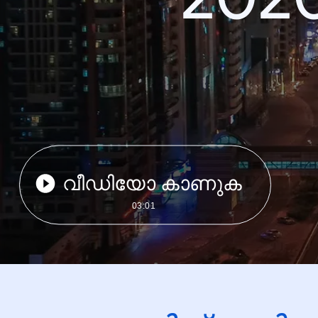
വീഡിയോ കാണുക
03:01