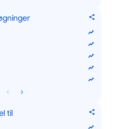
øgninger
 til