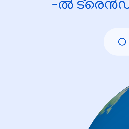
-ൽ ട്രെൻഡ