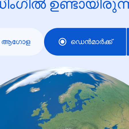
ിംഗിൽ ഉണ്ടായിരു
ആഗോള
ഡെന്‍‌മാര്‍ക്ക്