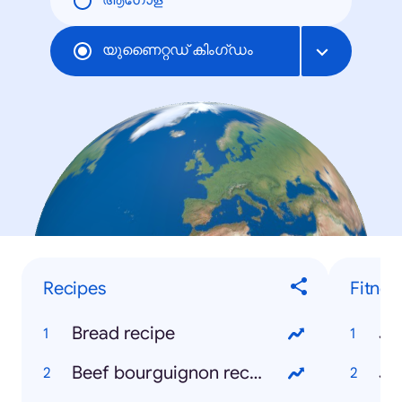
ആഗോള
യുണൈറ്റഡ് കിംഗ്ഡം
Recipes
Fitnes
Bread recipe
Jo
Beef bourguignon recipe
Jo