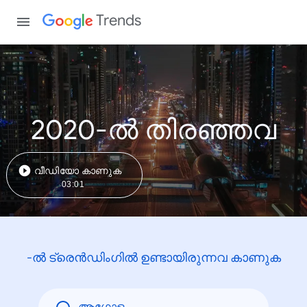
Trends
2020-ൽ തിരഞ്ഞവ
വീഡിയോ കാണുക
03:01
-ൽ ട്രെൻഡിംഗിൽ ഉണ്ടായിരുന്നവ കാണുക