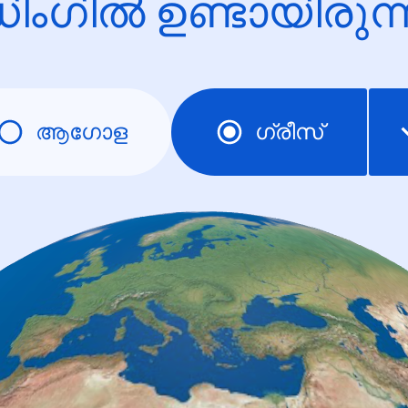
ിംഗിൽ ഉണ്ടായിരു
ആഗോള
ഗ്രീസ്