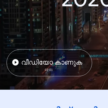
വീഡിയോ കാണുക
03:01