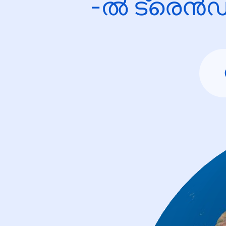
-ൽ ട്രെൻഡ