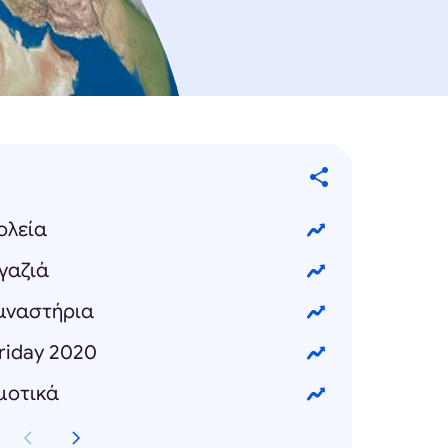
ολεία
γαζιά
υμναστήρια
Friday 2020
μοτικά