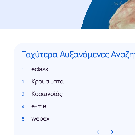
Ταχύτερα Αυξανόμενες Αναζη
eclass
Κρούσματα
Κορωνοϊός
e-me
webex