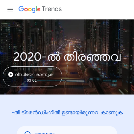
Trends
2020-ൽ തിരഞ്ഞവ
വീഡിയോ കാണുക
03:01
-ൽ ട്രെൻഡിംഗിൽ ഉണ്ടായിരുന്നവ കാണുക