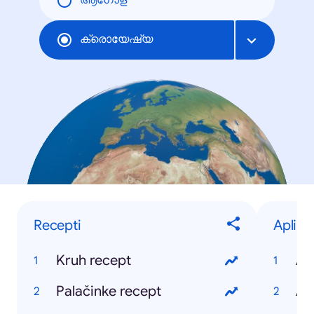
ആഗോള
ക്രൊയേഷ്യ
Recepti
Aplika
Kruh recept
Ap
Palačinke recept
Ap