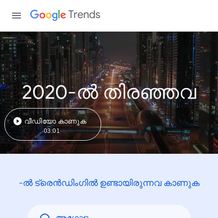
Trends
2020-ൽ തിരഞ്ഞവ
വീഡിയോ കാണുക
03:01
-ൽ ട്രെൻഡിംഗിൽ ഉണ്ടായിരുന്നവ കാണുക