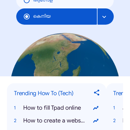
ആഗോള
കെനിയ
Trending How To (Tech)
Trendi
How to fill Tpad online
Jo
How to create a website
Ki