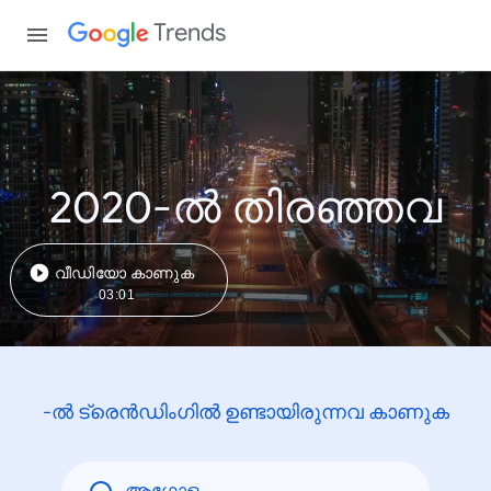
Trends
2020-ൽ തിരഞ്ഞവ
വീഡിയോ കാണുക
03:01
-ൽ ട്രെൻഡിംഗിൽ ഉണ്ടായിരുന്നവ കാണുക