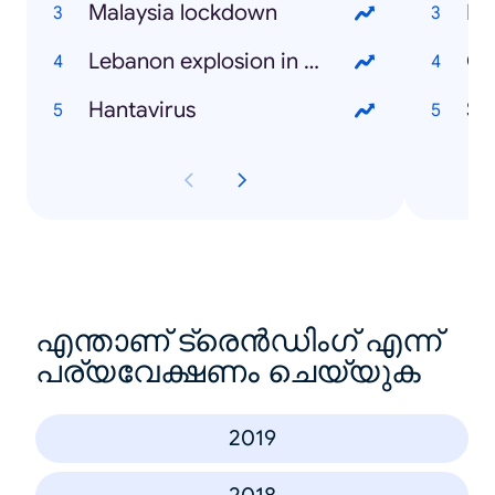
Malaysia lockdown
Fa
Lebanon explosion in Beirut
Ca
Hantavirus
St
എന്താണ് ട്രെൻഡിംഗ് എന്ന്
പര്യവേക്ഷണം ചെയ്യുക
2019