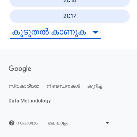
2018
2017
കൂടുതൽ കാണുക
സ്വകാര്യത
നിബന്ധനകൾ
കുറിച്ച്
Data Methodology
സഹായം