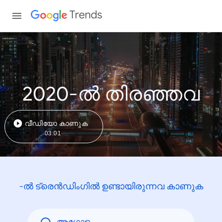
Trends
2020-ൽ തിരഞ്ഞവ
വീഡിയോ കാണുക
03:01
-ൽ ട്രെൻഡിംഗിൽ ഉണ്ടായിരുന്നവ കാണുക