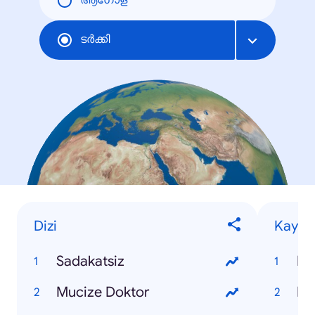
ആഗോള
ടര്‍ക്കി
Dizi
Kaybet
Sadakatsiz
Ko
Mucize Doktor
Pı