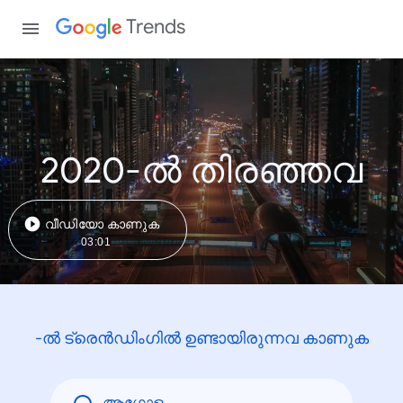
Trends
2020-ൽ തിരഞ്ഞവ
വീഡിയോ കാണുക
03:01
-ൽ ട്രെൻഡിംഗിൽ ഉണ്ടായിരുന്നവ കാണുക