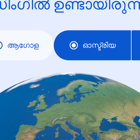
ിംഗിൽ ഉണ്ടായിരു
ആഗോള
ഓസ്ട്രിയ