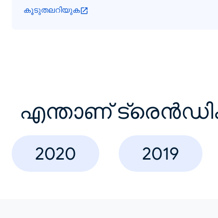
കൂടുതലറിയുക
എന്താണ് ട്രെൻഡി
2020
2019