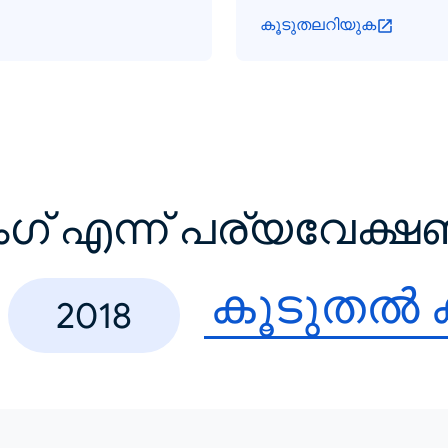
കൂടുതലറിയുക
ംഗ് എന്ന് പര്യവേക്
കൂടുതൽ
2018