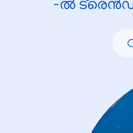
-ൽ ട്രെൻഡ