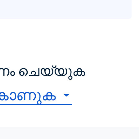
ഷണം ചെയ്യുക
 കാണുക