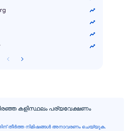
erg
r
തിരഞ്ഞ കളിസ്ഥലം പര്യവേക്ഷണം
ിന് തീർത്ത നിമിഷങ്ങൾ അനാവരണം ചെയ്യുക.