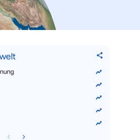
welt
rnung