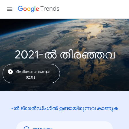
Trends
2021-ൽ തിരഞ്ഞവ
വീഡിയോ കാണുക
02:01
-ൽ ട്രെൻഡിംഗിൽ ഉണ്ടായിരുന്നവ കാണുക