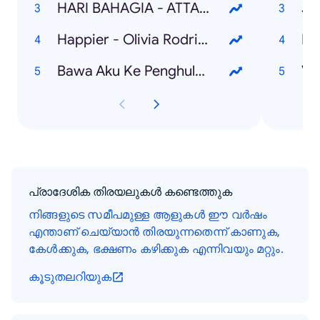
HARI BAHAGIA - ATTA Halilintar & AUREL Hermansyah
Ji
Happier - Olivia Rodrigo
Bawa Aku Ke Penghulu - Lesti
Vi
പ്രാദേശിക തിരയലുകൾ കണ്ടെത്തുക
നിങ്ങളുടെ സമീപമുള്ള ആളുകൾ ഈ വർഷം
എന്താണ് ചെയ്യാൻ തിരയുന്നതെന്ന് കാണുക,
കേൾക്കുക, ഭക്ഷണം കഴിക്കുക എന്നിവയും മറ്റും.
കൂടുതലറിയുക