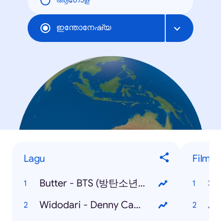
ആഗോള
ഇന്തോനേഷ്യ
Lagu
Film / 
Butter - BTS (방탄소년단)
Sq
Widodari - Denny Caknan Feat. Guyon Waton
Al