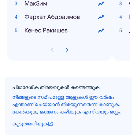
МакSим
От
Фархат Абдраимов
Кр
Кенес Ракишев
Ду
പ്രാദേശിക തിരയലുകൾ കണ്ടെത്തുക
നിങ്ങളുടെ സമീപമുള്ള ആളുകൾ ഈ വർഷം
എന്താണ് ചെയ്യാൻ തിരയുന്നതെന്ന് കാണുക,
കേൾക്കുക, ഭക്ഷണം കഴിക്കുക എന്നിവയും മറ്റും.
കൂടുതലറിയുക