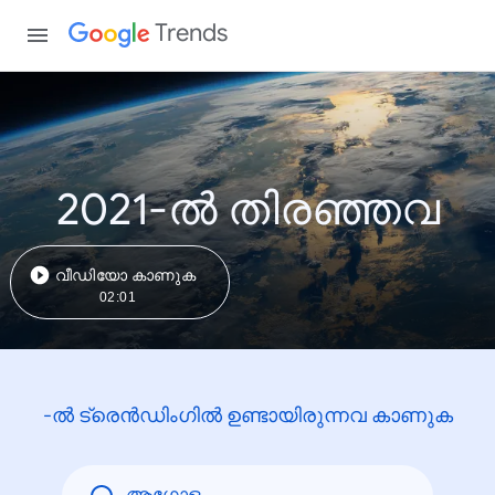
Trends
2021-ൽ തിരഞ്ഞവ
വീഡിയോ കാണുക
02:01
-ൽ ട്രെൻഡിംഗിൽ ഉണ്ടായിരുന്നവ കാണുക