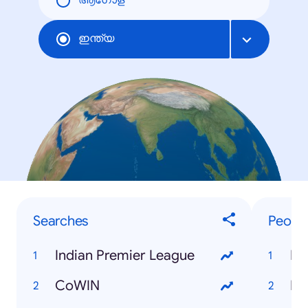
ആഗോള
ഇന്ത്യ
Searches
Peopl
Indian Premier League
Nu
CoWIN
Dr