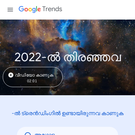
Trends
2022-ൽ തിരഞ്ഞവ
വീഡിയോ കാണുക
02:01
-ൽ ട്രെൻഡിംഗിൽ ഉണ്ടായിരുന്നവ കാണുക