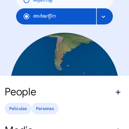
ആഗോള
അര്‍ജന്റീന
People
Películas
Personas