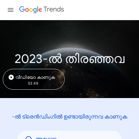
Trends
2023-ൽ തിരഞ്ഞവ
വീഡിയോ കാണുക
03:49
-ൽ ട്രെൻഡിംഗിൽ ഉണ്ടായിരുന്നവ കാണുക