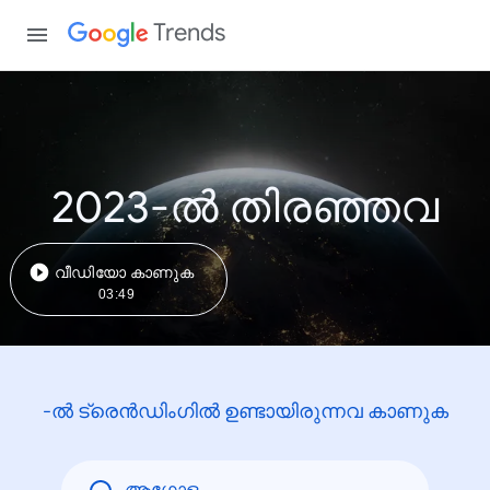
Trends
2023-ൽ തിരഞ്ഞവ
വീഡിയോ കാണുക
03:49
-ൽ ട്രെൻഡിംഗിൽ ഉണ്ടായിരുന്നവ കാണുക