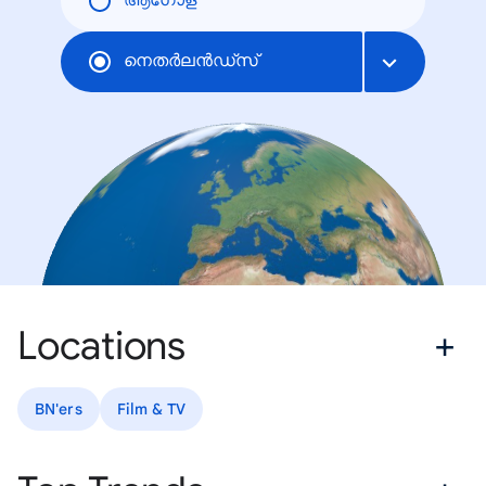
ആഗോള
നെതര്‍ലന്‍ഡ്സ്
Locations
BN'ers
Film & TV