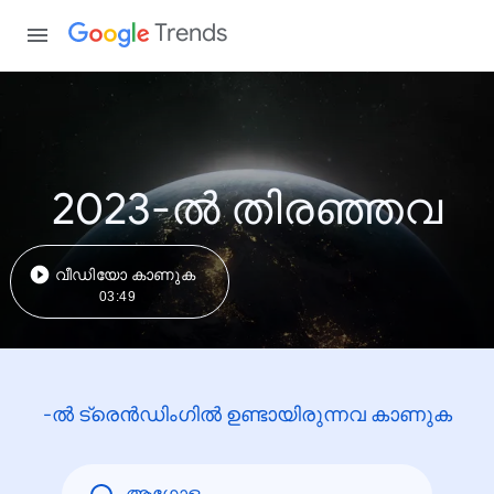
Trends
2023-ൽ തിരഞ്ഞവ
വീഡിയോ കാണുക
03:49
-ൽ ട്രെൻഡിംഗിൽ ഉണ്ടായിരുന്നവ കാണുക