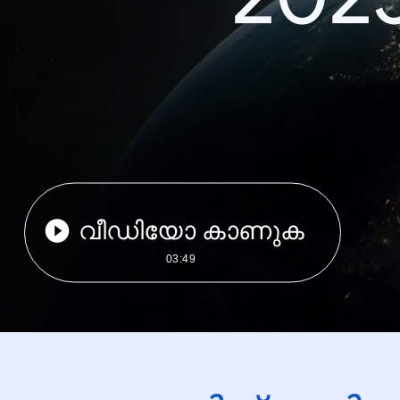
വീഡിയോ കാണുക
03:49