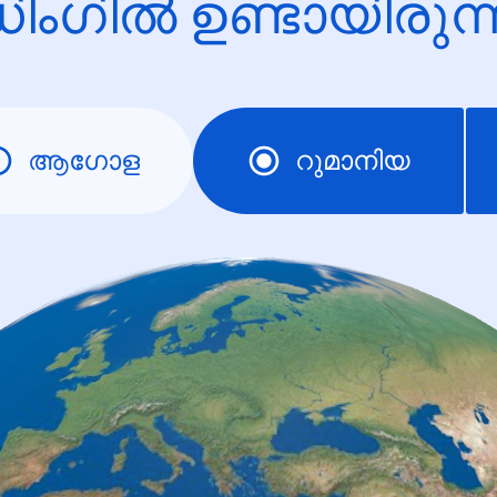
ിംഗിൽ ഉണ്ടായിരു
ആഗോള
റുമാനിയ