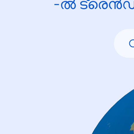
-ൽ ട്രെൻഡ