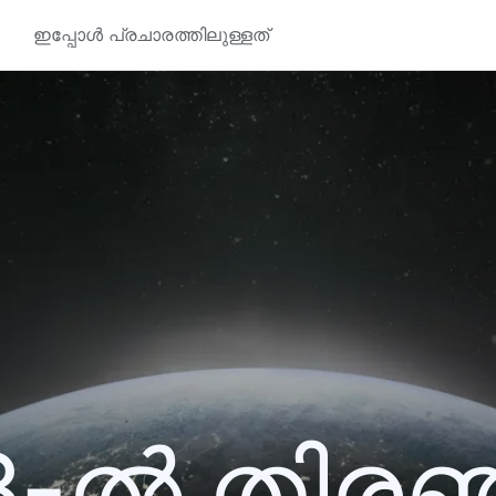
ഇപ്പോൾ പ്രചാരത്തിലുള്ളത്
3-ൽ തിര